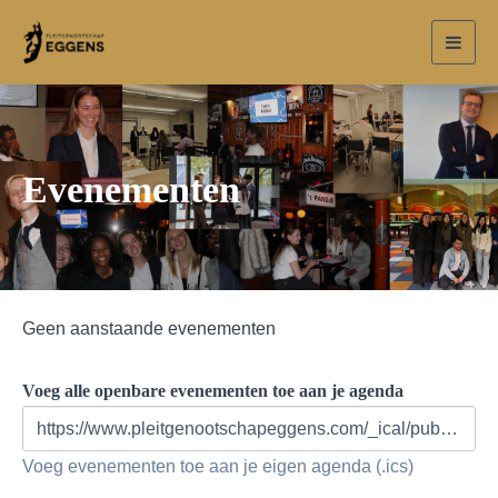
Toggl
navig
Evenementen
Geen aanstaande evenementen
Voeg alle openbare evenementen toe aan je agenda
https://www.pleitgenootschapeggens.com/_ical/public.ics
Voeg evenementen toe aan je eigen agenda (.ics)