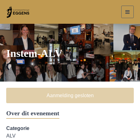
Toggl
navig
Instem-ALV
Aanmelding gesloten
Over dit evenement
Categorie
ALV