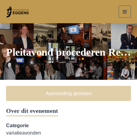
Toggl
navig
Pleitavond procederen Rechtswinkel x Eggens
Aanmelding gesloten
Over dit evenement
Categorie
variatieavonden