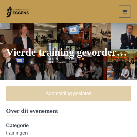
Toggl
navig
Vierde training gevorderdentraject
Aanmelding gesloten
Over dit evenement
Categorie
trainingen