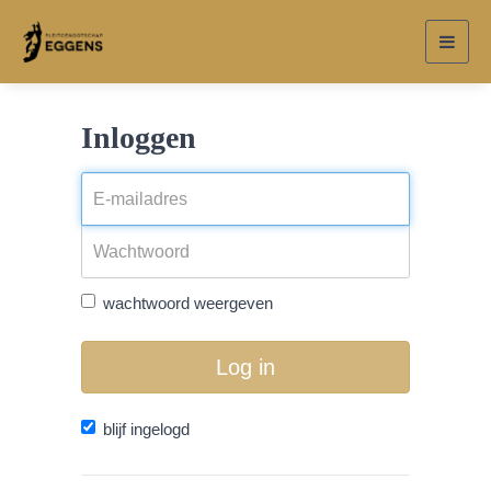
Toggl
navig
Inloggen
wachtwoord weergeven
Log in
blijf ingelogd